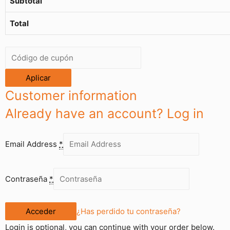
Subtotal
Total
Aplicar
Customer information
Already have an account?
Log in
Email Address
*
Contraseña
*
¿Has perdido tu contraseña?
Login is optional, you can continue with your order below.